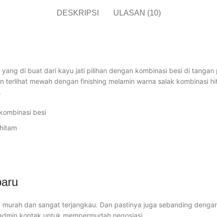
DESKRIPSI
ULASAN (10)
yang di buat dari kayu jati pilihan dengan kombinasi besi di tanga
 terlihat mewah dengan finishing melamin warna salak kombinasi hit
.
kombinasi besi
 hitam
baru
urah dan sangat terjangkau. Dan pastinya juga sebanding dengan ku
 admin kontak untuk mempermudah negosiasi.