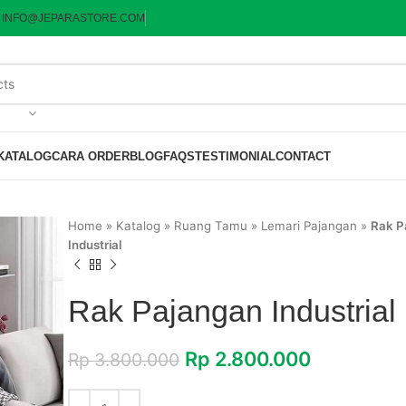
:
INFO@JEPARASTORE.COM
KATALOG
CARA ORDER
BLOG
FAQS
TESTIMONIAL
CONTACT
Home
»
Katalog
»
Ruang Tamu
»
Lemari Pajangan
»
Rak P
Industrial
Rak Pajangan Industrial
Rp
2.800.000
Rp
3.800.000