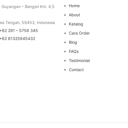
Home
a Guyangan – Bangsri Km. 4,5
About
wa Tengah, 59453, Indonesia
Katalog
+62 291 – 5756 345
Cara Order
+62 81325645432
Blog
FAQs
Testimonial
Contact