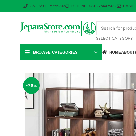
CS : 0291 – 5756 345
HOTLINE : 0813 2564 5432
EMAIL 
SELECT CATEGORY
BROWSE CATEGORIES
HOME
ABOUT
-26%