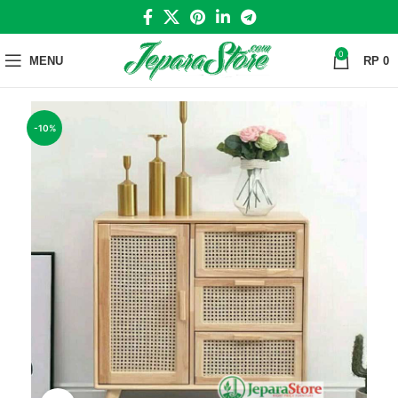
0
MENU
RP
0
-10%