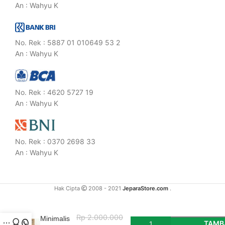
An : Wahyu K
No. Rek : 5887 01 010649 53 2
An : Wahyu K
No. Rek : 4620 5727 19
An : Wahyu K
No. Rek : 0370 2698 33
An : Wahyu K
Hak Cipta
2008 - 2021
JeparaStore.com
.
Nakas
Rp
2.000.000
Minimalis
TAMB