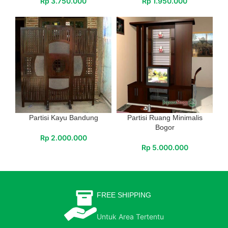
Rp
3.750.000
Rp
1.950.000
Partisi Kayu Bandung
Partisi Ruang Minimalis
Bogor
Rp
2.000.000
Rp
5.000.000
FREE SHIPPING
Untuk Area Tertentu