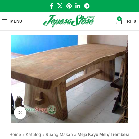
0
MENU
RP
0
Click to enlarge
Home
»
Katalog
»
Ruang Makan
»
Meja Kayu Meh/ Trembesi