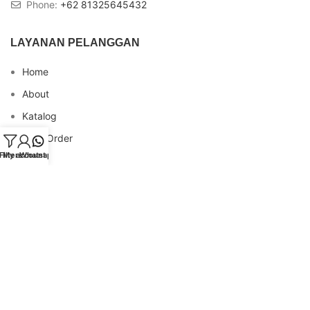
Phone:
+62 81325645432
LAYANAN PELANGGAN
Home
About
Katalog
Cara Order
Filters
My account
Whatsapp
Blog
FAQs
Testimonial
Contact
INFO REKENING