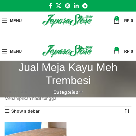
0
MENU
RP
0
0
MENU
RP
0
Jual Meja Kayu Meh
Trembesi
Home
»
Jual Meja Kayu Meh Trembesi
Categories
Menampilkan hasil tunggal
Show sidebar