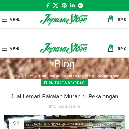
0
MENU
RP
0
0
MENU
RP
0
Blog
Home
»
Blog
»
Jual Lemari Pakaian Murah di Pekalongan
FURNITURE & DEKORASI
Jual Lemari Pakaian Murah di Pekalongan
Info Jeparastore
21