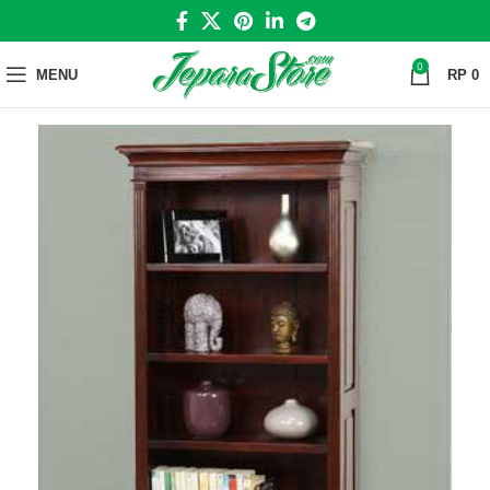
0
MENU
RP
0