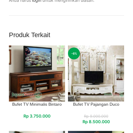
Anda harus
login
untuk mengirimkan ulasan.
Produk Terkait
-6%
Bufet TV Minimalis Bintaro
Bufet TV Pajangan Duco
Rp
3.750.000
Rp
9.000.000
Rp
8.500.000