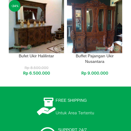
-24%
Bufet Ukir Halilintar
Buffet Pajangan Ukir
Nusantara
Rp
8.500.000
Rp
6.500.000
Rp
9.000.000
FREE SHIPPING
Untuk Area Tertentu
SUPPORT 24/7