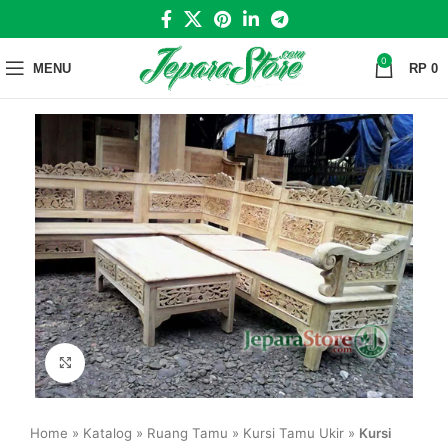
0
MENU
RP
0
Click to enlarge
Home
»
Katalog
»
Ruang Tamu
»
Kursi Tamu Ukir
»
Kursi