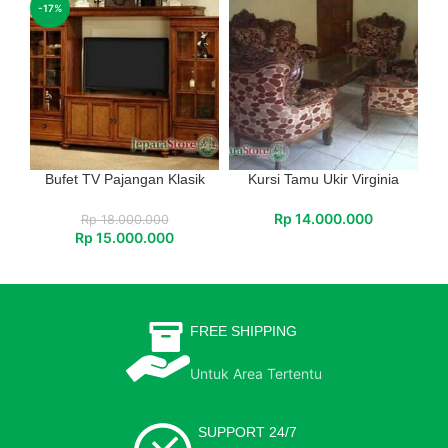
-17%
Bufet TV Pajangan Klasik
Kursi Tamu Ukir Virginia
Rp
14.000.000
Rp
18.000.000
Rp
15.000.000
FREE SHIPPING
Untuk Area Tertentu
SUPPORT 24/7