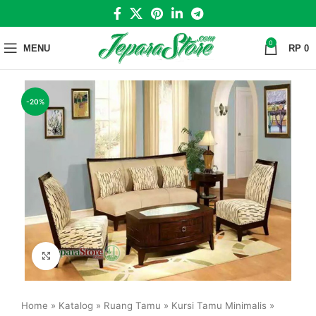
0
MENU
RP
0
-20%
Click to enlarge
Home
»
Katalog
»
Ruang Tamu
»
Kursi Tamu Minimalis
»