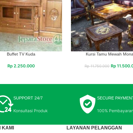
Buffet TV Kuda
Kursi Tamu Mewah Mon
Rp
2.250.000
Rp
11.500.
Rp
11.750.000
SUPPORT 24/7
SECURE PAYMEN
Konsultasi Produk
100% Pembayara
 KAMI
LAYANAN PELANGGAN