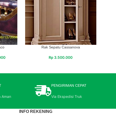
aco
Rak Sepatu Cassanova
000
Rp
3.500.000
T
PENGIRIMAN CEPAT
n Aman
Via Ekspedisi Truk
INFO REKENING