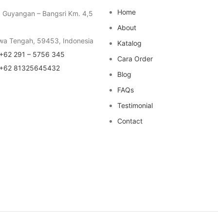
Home
a Guyangan – Bangsri Km. 4,5
About
wa Tengah, 59453, Indonesia
Katalog
+62 291 – 5756 345
Cara Order
+62 81325645432
Blog
FAQs
Testimonial
Contact