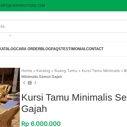
:
INFO@JEPARASTORE.COM
KATALOG
CARA ORDER
BLOG
FAQS
TESTIMONIAL
CONTACT
Home
»
Katalog
»
Ruang Tamu
»
Kursi Tamu Minimalis
»
K
Minimalis Semut Gajah
Kursi Tamu Minimalis S
Gajah
Rp
6.000.000