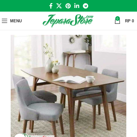
0
MENU
RP
0