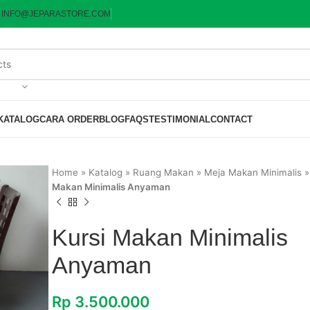
:
INFO@JEPARASTORE.COM
KATALOG
CARA ORDER
BLOG
FAQS
TESTIMONIAL
CONTACT
Home
»
Katalog
»
Ruang Makan
»
Meja Makan Minimalis
Makan Minimalis Anyaman
Kursi Makan Minimalis
Anyaman
Rp
3.500.000