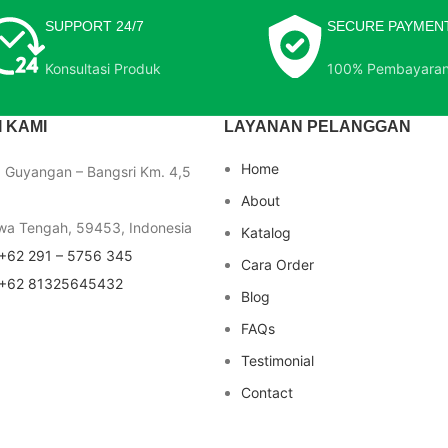
SUPPORT 24/7
SECURE PAYMEN
Konsultasi Produk
100% Pembayara
 KAMI
LAYANAN PELANGGAN
Home
a Guyangan – Bangsri Km. 4,5
About
wa Tengah, 59453, Indonesia
Katalog
+62 291 – 5756 345
Cara Order
+62 81325645432
Blog
FAQs
Testimonial
Contact