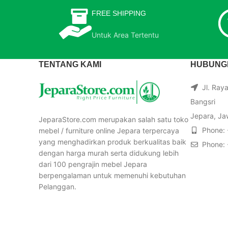
FREE SHIPPING
Untuk Area Tertentu
TENTANG KAMI
HUBUNGI
Jl. Ray
Bangsri
Jepara, Ja
JeparaStore.com merupakan salah satu toko
Phone:
mebel / furniture online Jepara terpercaya
yang menghadirkan produk berkualitas baik
Phone:
dengan harga murah serta didukung lebih
dari 100 pengrajin mebel Jepara
berpengalaman untuk memenuhi kebutuhan
Pelanggan.