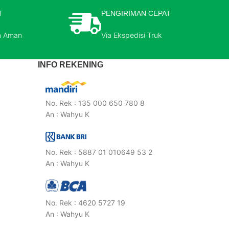
T
PENGIRIMAN CEPAT
n Aman
Via Ekspedisi Truk
INFO REKENING
No. Rek : 135 000 650 780 8
An : Wahyu K
No. Rek : 5887 01 010649 53 2
An : Wahyu K
No. Rek : 4620 5727 19
An : Wahyu K