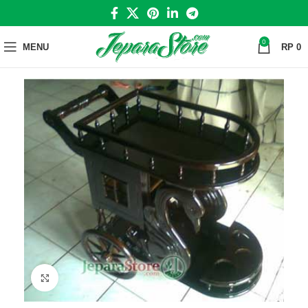
0
MENU
RP
0
Click to enlarge