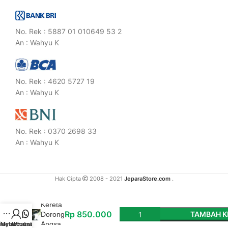
No. Rek : 5887 01 010649 53 2
An : Wahyu K
No. Rek : 4620 5727 19
An : Wahyu K
No. Rek : 0370 2698 33
An : Wahyu K
Hak Cipta
2008 - 2021
JeparaStore.com
.
Kereta
Rp
850.000
TAMBAH K
Dorong
Angsa
idebar
My account
Whatsapp