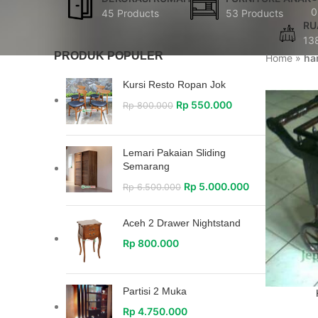
0
45 Products
53 Products
RU
13
PRODUK POPULER
Home
»
ha
Kursi Resto Ropan Jok
Rp
550.000
Rp
800.000
Lemari Pakaian Sliding
Semarang
Rp
5.000.000
Rp
6.500.000
Aceh 2 Drawer Nightstand
Rp
800.000
Partisi 2 Muka
Rp
4.750.000