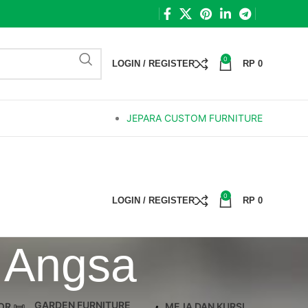
0
LOGIN / REGISTER
RP
0
JEPARA CUSTOM FURNITURE
0
LOGIN / REGISTER
RP
0
 Angsa
GARDEN FURNITURE
OR
MEJA DAN KURSI