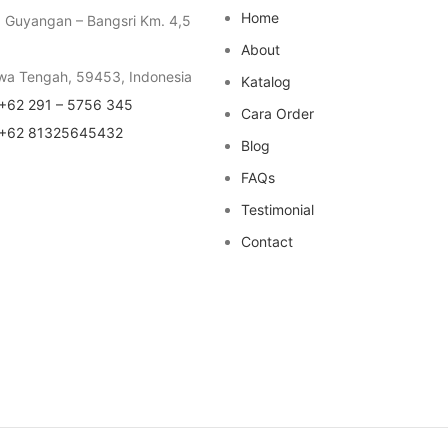
Home
a Guyangan – Bangsri Km. 4,5
About
wa Tengah, 59453, Indonesia
Katalog
+62 291 – 5756 345
Cara Order
+62 81325645432
Blog
FAQs
Testimonial
Contact