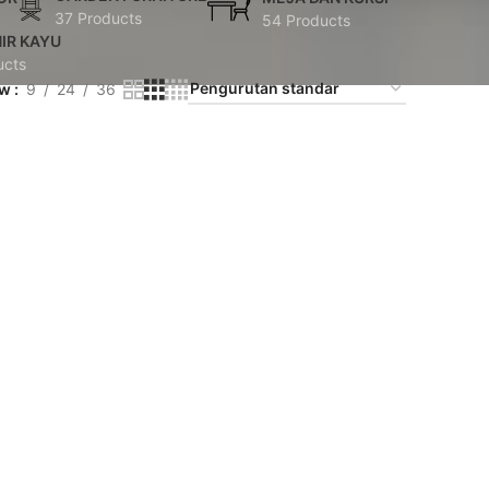
37 Products
54 Products
IR KAYU
ucts
ow
9
24
36