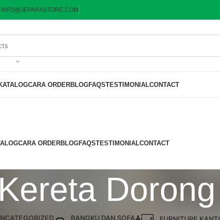
:
INFO@JEPARASTORE.COM
KATALOG
CARA ORDER
BLOG
FAQS
TESTIMONIAL
CONTACT
TALOG
CARA ORDER
BLOG
FAQS
TESTIMONIAL
CONTACT
 Kereta Dorong
NCATEGORIZED
BANGKU DAN SOFA
FURNITURE KANT