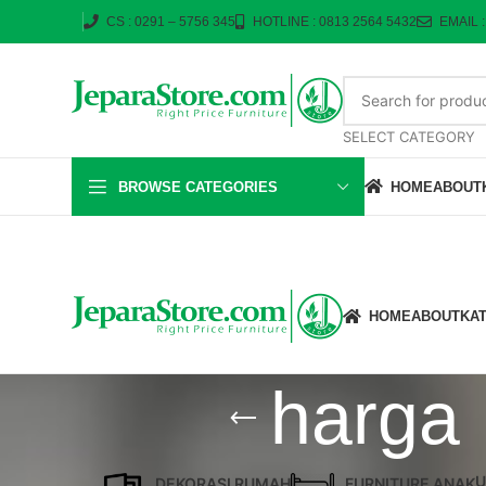
CS : 0291 – 5756 345
HOTLINE : 0813 2564 5432
EMAIL 
SELECT CATEGORY
BROWSE CATEGORIES
HOME
ABOUT
HOME
ABOUT
KA
harga
U
DEKORASI RUMAH
FURNITURE ANAK