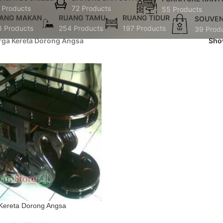
 Products
72 Products
55 Products
ANG MAKAN
RUANG TAMU
RUANG TIDUR
SOUVEN
8 Products
254 Products
197 Products
39 Prod
rga Kereta Dorong Angsa
Sh
Kereta Dorong Angsa