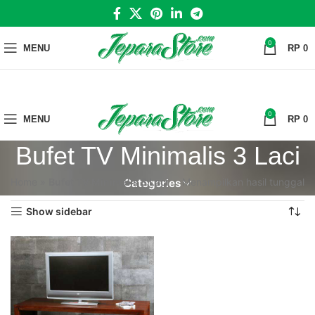
0
MENU
RP
0
0
MENU
RP
0
Bufet TV Minimalis 3 Laci
Home
»
Bufet TV Minimalis 3 Laci
Menampilkan hasil tunggal
Categories
Show sidebar