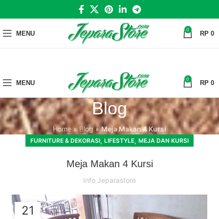
0
MENU
RP
0
0
MENU
RP
0
Blog
Home
»
Blog
»
Meja Makan 4 Kursi
,
,
FURNITURE & DEKORASI
LIFESTYLE
MEJA DAN KURSI
Meja Makan 4 Kursi
Info Jeparastore
21