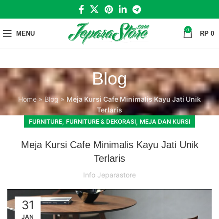
0
MENU
RP
0
Blog
Home
»
Blog
»
Meja Kursi Cafe Minimalis Kayu Jati Unik
Terlaris
,
,
FURNITURE
FURNITURE & DEKORASI
MEJA DAN KURSI
Meja Kursi Cafe Minimalis Kayu Jati Unik
Terlaris
Info Jeparastore
31
JAN