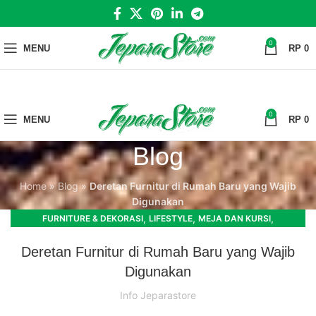
0
MENU
RP
0
0
MENU
RP
0
Blog
Home
»
Blog
»
Deretan Furnitur di Rumah Baru yang Wajib
Digunakan
,
,
,
FURNITURE & DEKORASI
LIFESTYLE
MEJA DAN KURSI
,
RUANG TAMU
RUANG TIDUR
Deretan Furnitur di Rumah Baru yang Wajib
Digunakan
Info Jeparastore