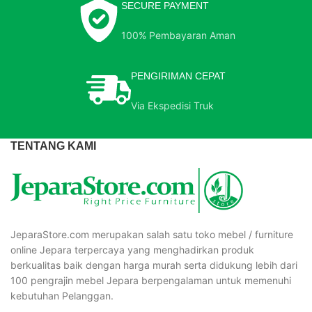
SECURE PAYMENT
100% Pembayaran Aman
PENGIRIMAN CEPAT
Via Ekspedisi Truk
TENTANG KAMI
JeparaStore.com merupakan salah satu toko mebel / furniture
online Jepara terpercaya yang menghadirkan produk
berkualitas baik dengan harga murah serta didukung lebih dari
100 pengrajin mebel Jepara berpengalaman untuk memenuhi
kebutuhan Pelanggan.