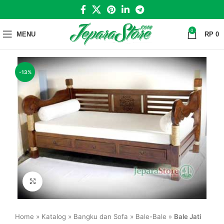
0
MENU
RP
0
-13%
Click to enlarge
Home
»
Katalog
»
Bangku dan Sofa
»
Bale-Bale
»
Bale Jati