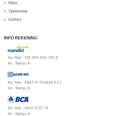
FAQs
Testimonial
Contact
INFO REKENING
No. Rek : 135 000 650 780 8
An : Wahyu K
No. Rek : 5887 01 010649 53 2
An : Wahyu K
No. Rek : 4620 5727 19
An : Wahyu K