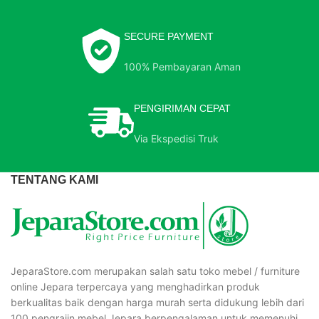
SECURE PAYMENT
100% Pembayaran Aman
PENGIRIMAN CEPAT
Via Ekspedisi Truk
TENTANG KAMI
JeparaStore.com merupakan salah satu toko mebel / furniture
online Jepara terpercaya yang menghadirkan produk
berkualitas baik dengan harga murah serta didukung lebih dari
100 pengrajin mebel Jepara berpengalaman untuk memenuhi