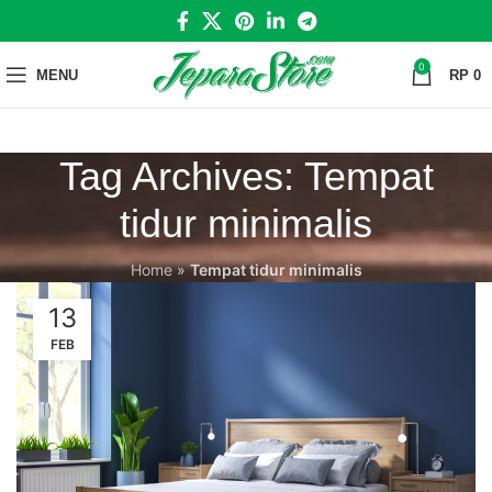
0
MENU
RP
0
Tag Archives: Tempat
tidur minimalis
Home
»
Tempat tidur minimalis
13
FEB