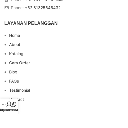
Phone:
+62 81325645432
LAYANAN PELANGGAN
Home
About
Katalog
Cara Order
Blog
FAQs
Testimonial
Contact
idebar
My account
Whatsapp
INFO REKENING