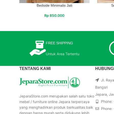
Bedside Minimalis Jati
S
Rp
850.000
FREE SHIPPING
Untuk Area Tertentu
TENTANG KAMI
HUBUNGI
Jl. Ray
Bangsri
Jepara, Ja
JeparaStore.com merupakan salah satu toko
Phone:
mebel / furniture online Jepara terpercaya
yang menghadirkan produk berkualitas baik
Phone:
dengan harga murah serta didukung lebih