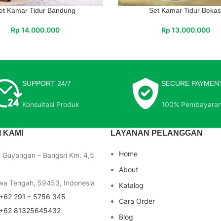
et Kamar Tidur Bandung
Set Kamar Tidur Bekas
Rp
14.000.000
Rp
13.000.000
SUPPORT 24/7
SECURE PAYMEN
Konsultasi Produk
100% Pembayara
 KAMI
LAYANAN PELANGGAN
Home
a Guyangan – Bangsri Km. 4,5
About
wa Tengah, 59453, Indonesia
Katalog
+62 291 – 5756 345
Cara Order
+62 81325645432
Blog