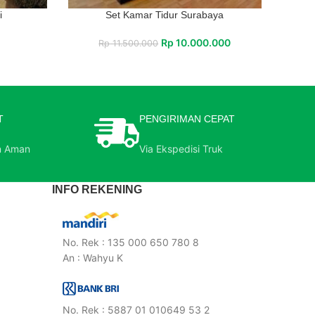
i
Set Kamar Tidur Surabaya
Rp
10.000.000
Rp
11.500.000
T
PENGIRIMAN CEPAT
n Aman
Via Ekspedisi Truk
INFO REKENING
No. Rek : 135 000 650 780 8
An : Wahyu K
No. Rek : 5887 01 010649 53 2