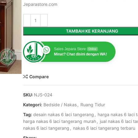
Jeparastore.com
TAMBAH KE KERANJANG
Sales Jepara Store
Online
Minat? Chat disini dengan WA!
Compare
SKU:
NJS-024
Kategori:
Bedside / Nakas
,
Ruang Tidur
Tag:
desain nakas 6 laci tangerang
,
harga nakas 6 laci 
harga nakas 6 laci tangerang murah
,
jual nakas 6 laci t
nakas 6 laci tangerang
,
nakas 6 laci tangerang terbaru
Share: