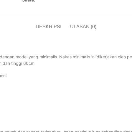
DESKRIPSI
ULASAN (0)
 dengan model yang minimalis. Nakas minimalis ini dikerjakan oleh pe
m dan tinggi 60cm.
honi
a murah dan sangat terjangkau. Yang pastinya juga sebanding dengan