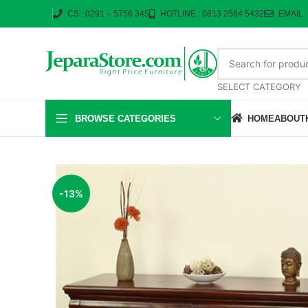
CS : 0291 – 5756 345
HOTLINE : 0813 2564 5432
EMAIL 
SELECT CATEGORY
BROWSE CATEGORIES
HOME
ABOUT
-13%