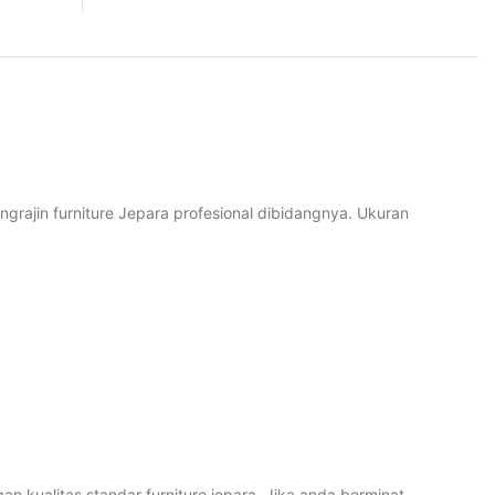
ngrajin furniture Jepara profesional dibidangnya. Ukuran
 kualitas standar furniture jepara. Jika anda berminat