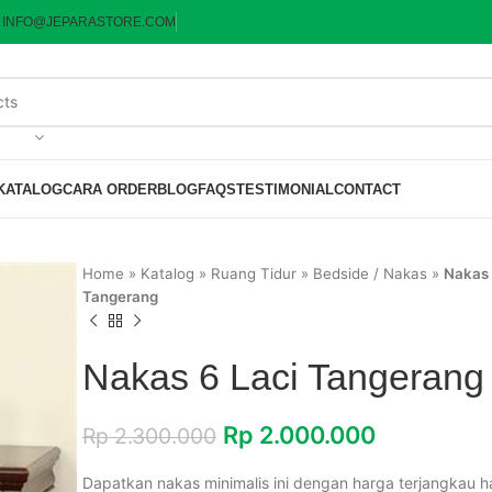
:
INFO@JEPARASTORE.COM
KATALOG
CARA ORDER
BLOG
FAQS
TESTIMONIAL
CONTACT
Home
»
Katalog
»
Ruang Tidur
»
Bedside / Nakas
»
Nakas 
Tangerang
Nakas 6 Laci Tangerang
Rp
2.000.000
Rp
2.300.000
Dapatkan nakas minimalis ini dengan harga terjangkau h