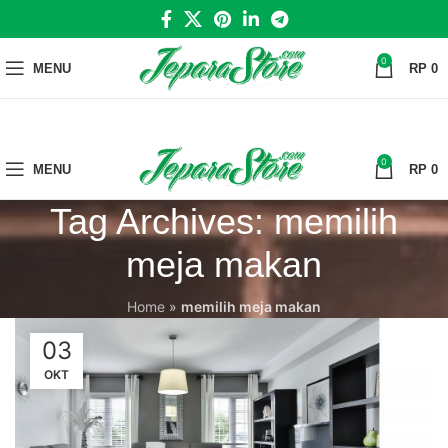
0
MENU
RP
0
0
MENU
RP
0
Tag Archives: memilih
meja makan
Home
»
memilih meja makan
03
OKT