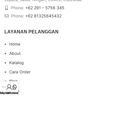
Phone:
+62 291 – 5756 345
Phone:
+62 81325645432
LAYANAN PELANGGAN
Home
About
Katalog
Cara Order
Blog
FAQs
idebar
My account
Whatsapp
Testimonial
Contact
INFO REKENING