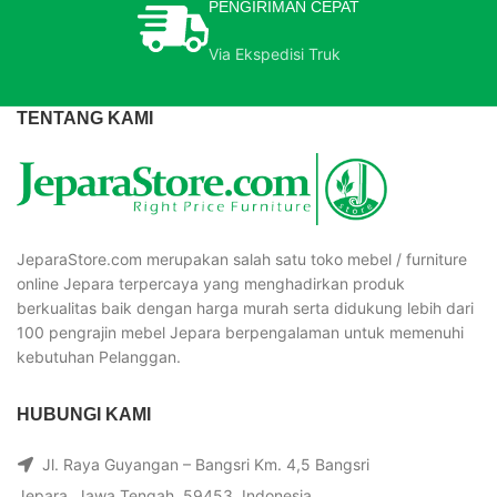
PENGIRIMAN CEPAT
Via Ekspedisi Truk
TENTANG KAMI
JeparaStore.com merupakan salah satu toko mebel / furniture
online Jepara terpercaya yang menghadirkan produk
berkualitas baik dengan harga murah serta didukung lebih dari
100 pengrajin mebel Jepara berpengalaman untuk memenuhi
kebutuhan Pelanggan.
HUBUNGI KAMI
Jl. Raya Guyangan – Bangsri Km. 4,5 Bangsri
Jepara, Jawa Tengah, 59453, Indonesia