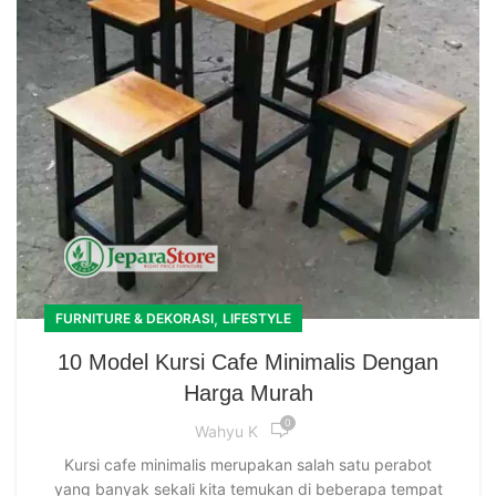
,
FURNITURE & DEKORASI
LIFESTYLE
10 Model Kursi Cafe Minimalis Dengan
Harga Murah
0
Wahyu K
Kursi cafe minimalis merupakan salah satu perabot
yang banyak sekali kita temukan di beberapa tempat