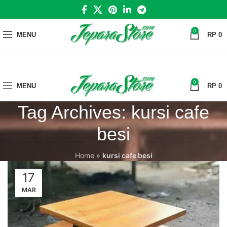
0
MENU
RP
0
0
MENU
RP
0
Tag Archives: kursi cafe
besi
Home
»
kursi cafe besi
17
MAR