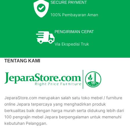
SECURE PAYMENT
100% Pembayaran Aman
PENGIRIMAN CEPAT
Via Ekspedisi Truk
TENTANG KAMI
JeparaStore.com merupakan salah satu toko mebel / furniture
online Jepara terpercaya yang menghadirkan produk
berkualitas baik dengan harga murah serta didukung lebih dari
100 pengrajin mebel Jepara berpengalaman untuk memenuhi
kebutuhan Pelanggan.