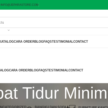
:
INFO@JEPARASTORE.COM
KATALOG
CARA ORDER
BLOG
FAQS
TESTIMONIAL
CONTACT
TALOG
CARA ORDER
BLOG
FAQS
TESTIMONIAL
CONTACT
at Tidur Minim
NCATEGORIZED
BANGKU DAN SOFA
FURNITURE KANT