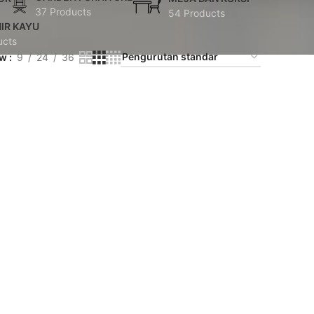
37 Products
54 Products
IR KAYU
ucts
ow
9
24
36