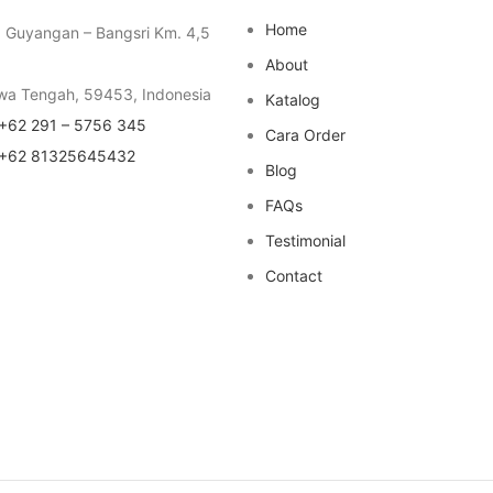
Home
a Guyangan – Bangsri Km. 4,5
About
wa Tengah, 59453, Indonesia
Katalog
+62 291 – 5756 345
Cara Order
+62 81325645432
Blog
FAQs
Testimonial
Contact