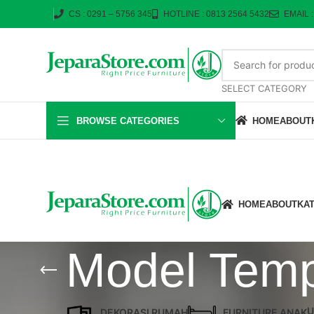
CS : 0291 – 5756 345
HOTLINE : 0813 2564 5432
EMAIL 
SELECT CATEGORY
BROWSE CATEGORIES
HOME
ABOUT
HOME
ABOUT
KA
Model Temp
U
DEKORASI RUMAH
FURNITURE ANAK