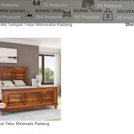
 Products
72 Products
55 Products
ANG MAKAN
RUANG TAMU
RUANG TIDUR
SOUVEN
8 Products
254 Products
197 Products
39 Prod
del Tempat Tidur Minimalis Padang
Sh
t Tidur Minimalis Padang