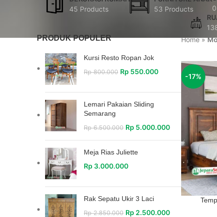
0
45 Products
53 Products
RU
13
PRODUK POPULER
Home
»
Mo
Kursi Resto Ropan Jok
Rp
550.000
Rp
800.000
-17%
Lemari Pakaian Sliding
Semarang
Rp
5.000.000
Rp
6.500.000
Meja Rias Juliette
Rp
3.000.000
Rak Sepatu Ukir 3 Laci
Tempa
Rp
2.500.000
Rp
2.850.000