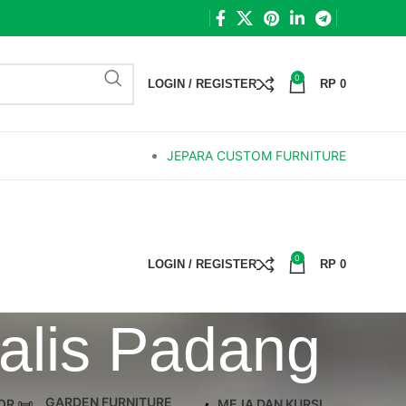
0
LOGIN / REGISTER
RP
0
JEPARA CUSTOM FURNITURE
0
LOGIN / REGISTER
RP
0
alis Padang
GARDEN FURNITURE
OR
MEJA DAN KURSI