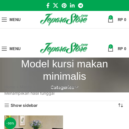
0
MENU
RP
0
0
MENU
RP
0
Model kursi makan
minimalis
Home
»
Model kursi makan minimalis
Categories
Menampilkan hasil tunggal
Show sidebar
-30%