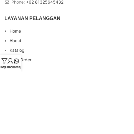
Phone:
+62 81325645432
LAYANAN PELANGGAN
Home
About
Katalog
Cara Order
Filters
My account
Whatsapp
Blog
FAQs
Testimonial
Contact
INFO REKENING