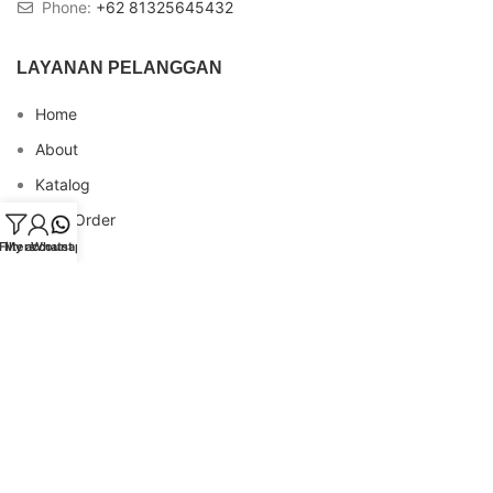
Phone:
+62 81325645432
LAYANAN PELANGGAN
Home
About
Katalog
Cara Order
Filters
My account
Whatsapp
Blog
FAQs
Testimonial
Contact
INFO REKENING