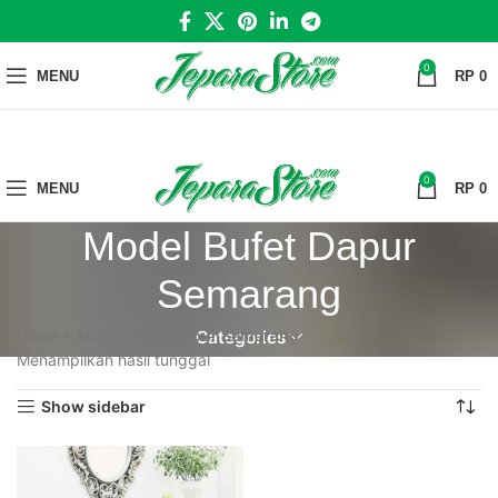
0
MENU
RP
0
0
MENU
RP
0
Model Bufet Dapur
Semarang
Home
»
Model Bufet Dapur Semarang
Categories
Menampilkan hasil tunggal
Show sidebar