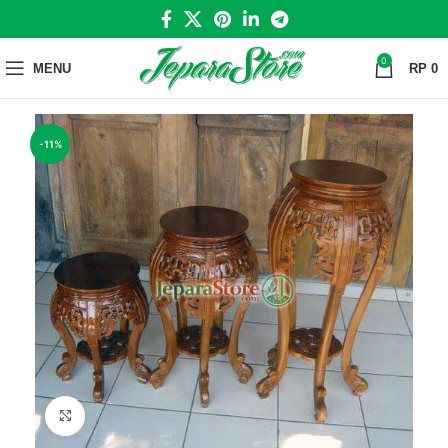
0
MENU
RP
0
-11%
Click to enlarge