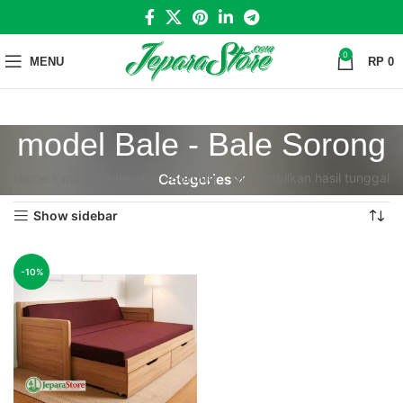
0
MENU
RP
0
model Bale - Bale Sorong
Home
»
model Bale - Bale Sorong
Menampilkan hasil tunggal
Categories
Show sidebar
-10%