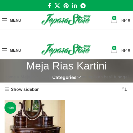
0
MENU
RP
0
0
MENU
RP
0
Meja Rias Kartini
Home
»
Meja Rias Kartini
Menampilkan hasil tunggal
Categories
Show sidebar
-10%