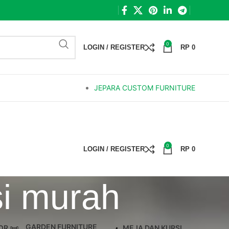
0
LOGIN / REGISTER
RP
0
JEPARA CUSTOM FURNITURE
0
LOGIN / REGISTER
RP
0
i murah
GARDEN FURNITURE
OR
MEJA DAN KURSI