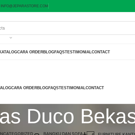
:
INFO@JEPARASTORE.COM
KATALOG
CARA ORDER
BLOG
FAQS
TESTIMONIAL
CONTACT
TALOG
CARA ORDER
BLOG
FAQS
TESTIMONIAL
CONTACT
ias Duco Bekas
NCATEGORIZED
BANGKU DAN SOFA
FURNITURE KANT