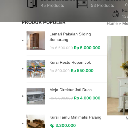
0
45 Products
53 Products
RU
13
PRODUK POPULER
Home
»
Me
Lemari Pakaian Sliding
Semarang
Rp
5.000.000
Rp
6.500.000
Kursi Resto Ropan Jok
Rp
550.000
Rp
800.000
Meja Direktur Jati Duco
Rp
4.000.000
Rp
5.000.000
Kursi Tamu Minimalis Palang
M
Rp
3.300.000