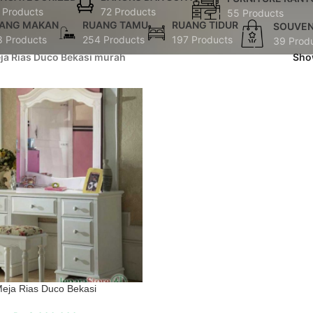
 Products
72 Products
55 Products
ANG MAKAN
RUANG TAMU
RUANG TIDUR
SOUVEN
8 Products
254 Products
197 Products
39 Prod
ja Rias Duco Bekasi murah
Sh
eja Rias Duco Bekasi