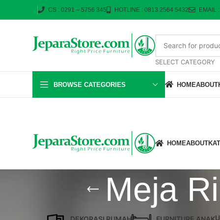
CS : 0291 – 5756 345
HOTLINE : 0813 2564 5432
EMAIL 
SELECT CATEGORY
BROWSE CATEGORIES
HOME
ABOUT
HOME
ABOUT
KA
Meja R
U
DEKORASI RUMAH
FURNITURE ANAK