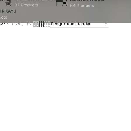
37 Products
54 Products
IR KAYU
ucts
ow
9
24
36