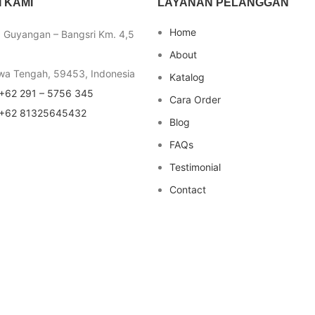
 KAMI
LAYANAN PELANGGAN
Home
a Guyangan – Bangsri Km. 4,5
About
wa Tengah, 59453, Indonesia
Katalog
+62 291 – 5756 345
Cara Order
+62 81325645432
Blog
FAQs
Testimonial
Contact