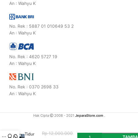
An : Wahyu K
No. Rek : 5887 01 010649 53 2
An : Wahyu K
No. Rek : 4620 5727 19
An : Wahyu K
No. Rek : 0370 2698 33
An : Wahyu K
Hak Cipta
2008 - 2021
JeparaStore.com
.
Tempat
Rp
12.000.000
Tidur
TAMBA