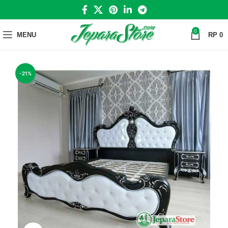
0
MENU
RP
0
-21%