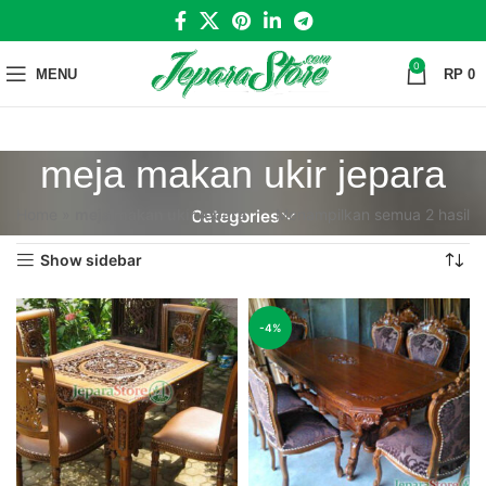
0
MENU
RP
0
meja makan ukir jepara
Home
»
meja makan ukir jepara
Menampilkan semua 2 hasil
Categories
Show sidebar
-4%