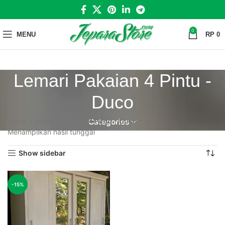
0
MENU
RP
0
Lemari Pakaian 4 Pintu -
Duco
Home
»
Lemari Pakaian 4 Pintu - Duco
Categories
Menampilkan hasil tunggal
Show sidebar
-15%