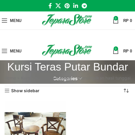
0
MENU
RP
0
0
MENU
RP
0
Kursi Teras Putar Bundar
Home
»
Kursi Teras Putar Bundar
Menampilkan hasil tunggal
Categories
Show sidebar