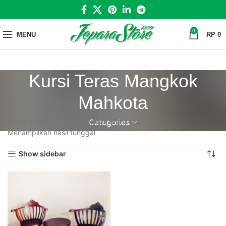
0
MENU
RP
0
Kursi Teras Mangkok
Mahkota
Home
»
Kursi Teras Mangkok Mahkota
Categories
Menampilkan hasil tunggal
Show sidebar