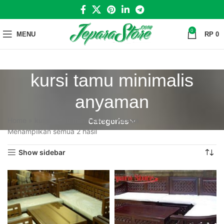
0
MENU
RP
0
kursi tamu minimalis
anyaman
Home
»
kursi tamu minimalis anyaman
Categories
Menampilkan semua 2 hasil
Show sidebar