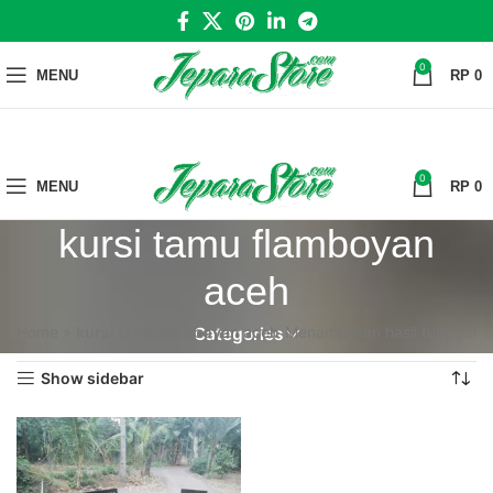
0
MENU
RP
0
0
MENU
RP
0
kursi tamu flamboyan
aceh
Home
»
kursi tamu flamboyan aceh
Menampilkan hasil tunggal
Categories
Show sidebar