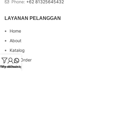
Phone:
+62 81325645432
LAYANAN PELANGGAN
Home
About
Katalog
Cara Order
Filters
My account
Whatsapp
Blog
FAQs
Testimonial
Contact
INFO REKENING