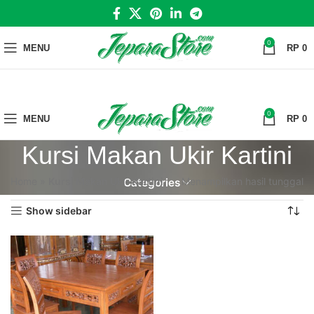
0
MENU
RP
0
0
MENU
RP
0
Kursi Makan Ukir Kartini
Home
»
Kursi Makan Ukir Kartini
Menampilkan hasil tunggal
Categories
Show sidebar