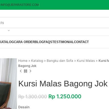
:
INFO@JEPARASTORE.COM
KATALOG
CARA ORDER
BLOG
FAQS
TESTIMONIAL
CONTACT
Home
»
Katalog
»
Bangku dan Sofa
»
Kursi Malas
»
Kursi 
Bagong Jok
Kursi Malas Bagong Jok
Rp
1.250.000
Rp
1.300.000
Desain