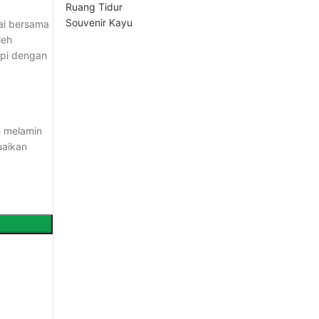
Ruang Tidur
Souvenir Kayu
ai bersama
leh
api dengan
h melamin
uaikan