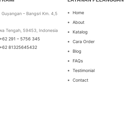
Home
a Guyangan – Bangsri Km. 4,5
About
wa Tengah, 59453, Indonesia
Katalog
+62 291 – 5756 345
Cara Order
+62 81325645432
Blog
FAQs
Testimonial
Contact