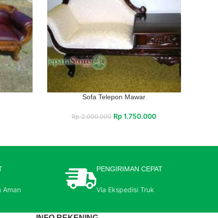
Sofa Telepon Mawar
Rp
1.750.000
Rp
2.000.000
T
PENGIRIMAN CEPAT
n Aman
Via Ekspedisi Truk
INFO REKENING