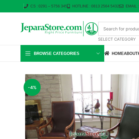
CS : 0291 – 5756 345
HOTLINE : 0813 2564 5432
EMAIL 
SELECT CATEGORY
BROWSE CATEGORIES
HOME
ABOUT
-4%