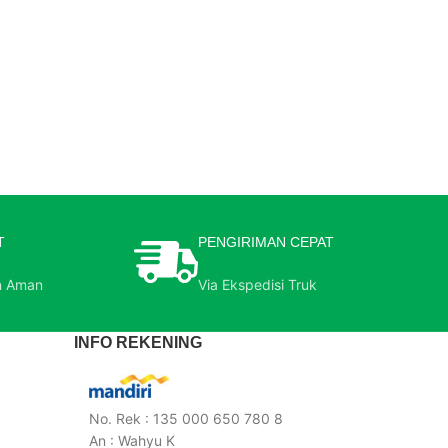
T
PENGIRIMAN CEPAT
n Aman
Via Ekspedisi Truk
INFO REKENING
No. Rek : 135 000 650 780 8
An : Wahyu K