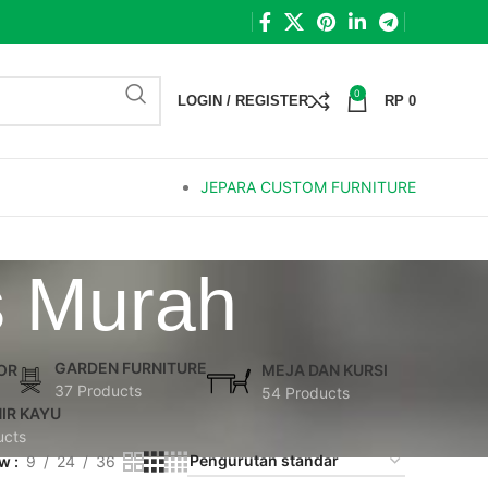
0
LOGIN / REGISTER
RP
0
JEPARA CUSTOM FURNITURE
s Murah
GARDEN FURNITURE
OR
MEJA DAN KURSI
37 Products
54 Products
IR KAYU
ucts
ow
9
24
36