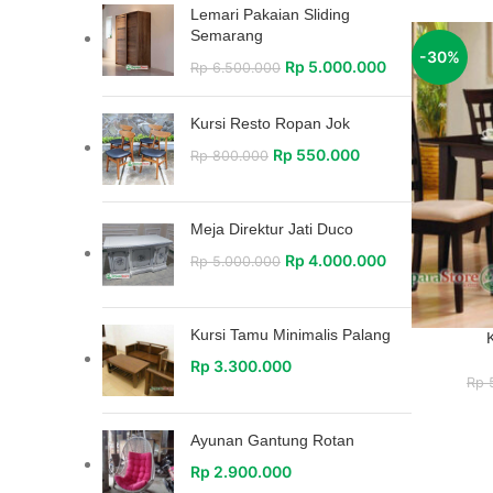
Lemari Pakaian Sliding
Semarang
-30%
Rp
5.000.000
Rp
6.500.000
Kursi Resto Ropan Jok
Rp
550.000
Rp
800.000
Meja Direktur Jati Duco
Rp
4.000.000
Rp
5.000.000
Kursi Tamu Minimalis Palang
Rp
3.300.000
Rp
5
Ayunan Gantung Rotan
Rp
2.900.000