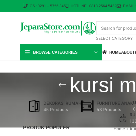
CS : 0291 – 5756 345
HOTLINE : 0813 2564 5432
EMAIL 
SELECT CATEGORY
BROWSE CATEGORIES
HOME
ABOUT
kursi 
U
DEKORASI RUMAH
FURNITURE ANAK
0
45 Products
53 Products
RU
13
PRODUK POPULER
Home
»
ku