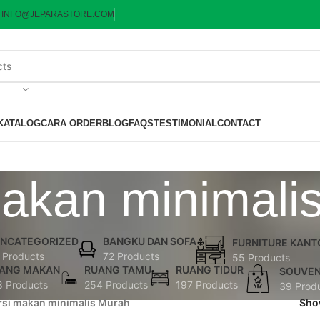
:
INFO@JEPARASTORE.COM
KATALOG
CARA ORDER
BLOG
FAQS
TESTIMONIAL
CONTACT
makan minimali
NCATEGORIZED
BANGKU DAN SOFA
FURNITURE KANT
 Products
72 Products
55 Products
ANG MAKAN
RUANG TAMU
RUANG TIDUR
SOUVEN
8 Products
254 Products
197 Products
39 Prod
rsi makan minimalis Murah
Sh