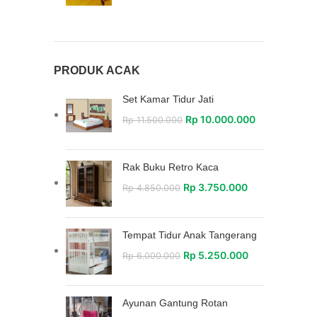
PRODUK ACAK
Set Kamar Tidur Jati
Rp
10.000.000
Rp
11.500.000
Rak Buku Retro Kaca
Rp
3.750.000
Rp
4.850.000
Tempat Tidur Anak Tangerang
Rp
5.250.000
Rp
6.000.000
Ayunan Gantung Rotan