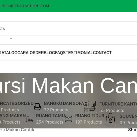
:
INFO@JEPARASTORE.COM
KATALOG
CARA ORDER
BLOG
FAQS
TESTIMONIAL
CONTACT
rsi Makan Can
NCATEGORIZED
BANGKU DAN SOFA
FURNITURE KANT
 Products
72 Products
55 Products
ANG MAKAN
RUANG TAMU
RUANG TIDUR
SOUVEN
8 Products
254 Products
197 Products
39 Prod
rsi Makan Cantik
Sh