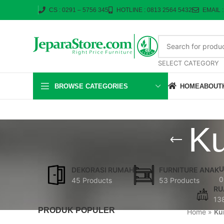
CS : 0291 – 5756 345
HOTLINE : 0813 2564 5432
EMAIL 
SELECT CATEGORY
BROWSE CATEGORIES
HOME
ABOUT
Ku
U
DEKORASI RUMAH
FURNITURE ANAK
0
45 Products
53 Products
RU
13
PRODUK POPULER
Home
»
Ku