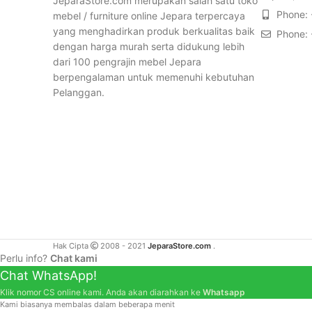
JeparaStore.com merupakan salah satu toko
Phone:
mebel / furniture online Jepara terpercaya
yang menghadirkan produk berkualitas baik
Phone:
dengan harga murah serta didukung lebih
dari 100 pengrajin mebel Jepara
berpengalaman untuk memenuhi kebutuhan
Pelanggan.
Hak Cipta
2008 - 2021
JeparaStore.com
.
Perlu info?
Chat kami
Chat WhatsApp!
Klik nomor CS online kami. Anda akan diarahkan ke
Whatsapp
Kami biasanya membalas dalam beberapa menit