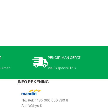
T
PENGIRIMAN CEPAT
n Aman
Via Ekspedisi Truk
INFO REKENING
No. Rek : 135 000 650 780 8
An : Wahyu K