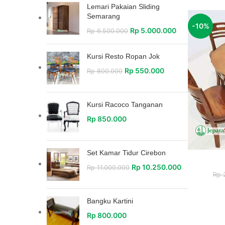
Lemari Pakaian Sliding
Semarang
-10%
Rp
5.000.000
Rp
6.500.000
Kursi Resto Ropan Jok
Rp
550.000
Rp
800.000
Kursi Racoco Tanganan
Rp
850.000
Set Kamar Tidur Cirebon
Rp
10.250.000
Rp
11.000.000
Rp
2
Bangku Kartini
Rp
800.000