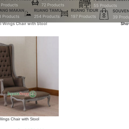
 Products
72 Products
55 Products
ANG MAKAN
RUANG TAMU
RUANG TIDUR
SOUVEN
8 Products
254 Products
197 Products
39 Prod
al Wings Chair with Stool
Sh
Wings Chair with Stool