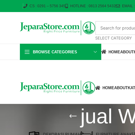
CS : 0291 – 5756 345
HOTLINE : 0813 2564 5432
EMAIL 
SELECT CATEGORY
BROWSE CATEGORIES
HOME
ABOUT
HOME
ABOUT
KA
jual W
U
DEKORASI RUMAH
FURNITURE ANAK