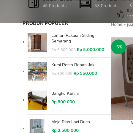
0
45 Products
53 Products
RU
13
PRODUK POPULER
Home
»
ju
Lemari Pakaian Sliding
Semarang
-6%
Rp
5.000.000
Rp
6.500.000
Kursi Resto Ropan Jok
Rp
550.000
Rp
800.000
Bangku Kartini
Rp
800.000
Meja Rias Laci Duco
Rp
3.500.000