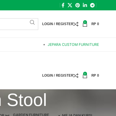
0
LOGIN / REGISTER
RP
0
JEPARA CUSTOM FURNITURE
0
LOGIN / REGISTER
RP
0
h Stool
GARDEN FURNITURE
OR
MEJA DAN KURSI