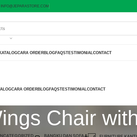
:
INFO@JEPARASTORE.COM
KATALOG
CARA ORDER
BLOG
FAQS
TESTIMONIAL
CONTACT
TALOG
CARA ORDER
BLOG
FAQS
TESTIMONIAL
CONTACT
ings Chair wit
NCATEGORIZED
BANGKU DAN SOFA
FURNITURE KANT