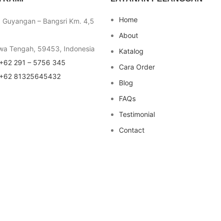
Home
a Guyangan – Bangsri Km. 4,5
About
wa Tengah, 59453, Indonesia
Katalog
+62 291 – 5756 345
Cara Order
+62 81325645432
Blog
FAQs
Testimonial
Contact