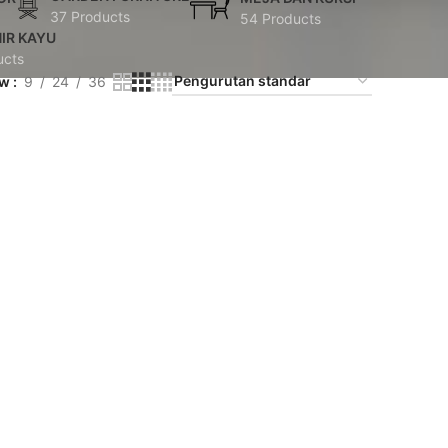
37 Products
54 Products
IR KAYU
ucts
ow
9
24
36