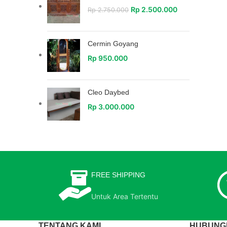
Rp
2.500.000
Rp
2.750.000
Cermin Goyang
Rp
950.000
Cleo Daybed
Rp
3.000.000
FREE SHIPPING
Untuk Area Tertentu
TENTANG KAMI
HUBUNGI