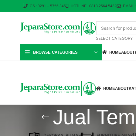
CS : 0291 – 5756 345
HOTLINE : 0813 2564 5432
EMAIL 
SELECT CATEGORY
BROWSE CATEGORIES
HOME
ABOUT
HOME
ABOUT
KA
Jual Tem
U
DEKORASI RUMAH
FURNITURE ANAK