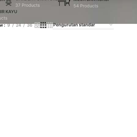
37 Products
54 Products
IR KAYU
ucts
ow
9
24
36