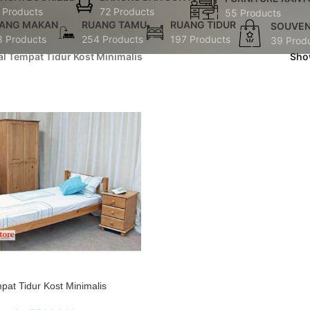
 Products
72 Products
55 Products
ANG MAKAN
RUANG TAMU
RUANG TIDUR
SOUVEN
8 Products
254 Products
197 Products
39 Prod
al Tempat Tidur Kost Minimalis
Sh
pat Tidur Kost Minimalis