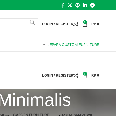
0
LOGIN / REGISTER
RP
0
JEPARA CUSTOM FURNITURE
0
LOGIN / REGISTER
RP
0
Minimalis
GARDEN FURNITURE
OR
MEJA DAN KURSI