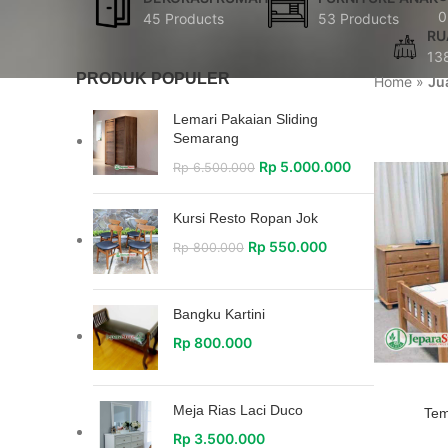
0
45 Products
53 Products
RU
13
PRODUK POPULER
Home
»
Ju
Lemari Pakaian Sliding
Semarang
Rp
5.000.000
Rp
6.500.000
Kursi Resto Ropan Jok
Rp
550.000
Rp
800.000
Bangku Kartini
Rp
800.000
Meja Rias Laci Duco
Tem
Rp
3.500.000