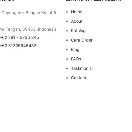
Home
a Guyangan – Bangsri Km. 4,5
About
wa Tengah, 59453, Indonesia
Katalog
+62 291 – 5756 345
Cara Order
+62 81325645432
Blog
FAQs
Testimonial
Contact