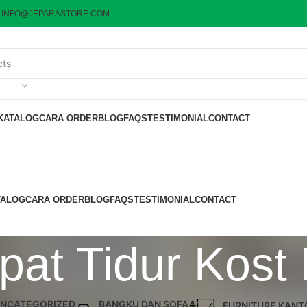
:
INFO@JEPARASTORE.COM
KATALOG
CARA ORDER
BLOG
FAQS
TESTIMONIAL
CONTACT
TALOG
CARA ORDER
BLOG
FAQS
TESTIMONIAL
CONTACT
pat Tidur Kost 
NCATEGORIZED
BANGKU DAN SOFA
FURNITURE KANT