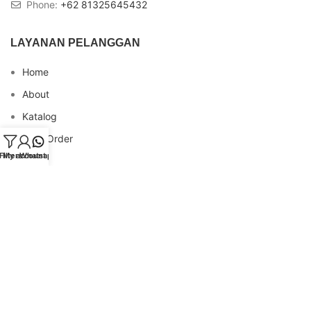
Phone:
+62 81325645432
LAYANAN PELANGGAN
Home
About
Katalog
Cara Order
Filters
My account
Whatsapp
Blog
FAQs
Testimonial
Contact
INFO REKENING