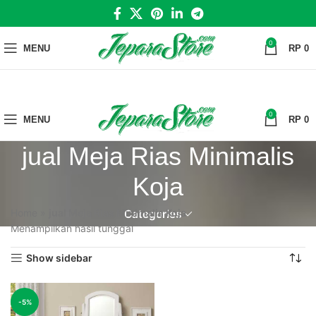
0
MENU
RP
0
0
MENU
RP
0
jual Meja Rias Minimalis
Koja
Home
»
jual Meja Rias Minimalis Koja
Categories
Menampilkan hasil tunggal
Show sidebar
-5%