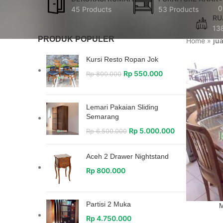
0
45 Products
53 Products
RU
13
PRODUK POPULER
Home
»
ju
Kursi Resto Ropan Jok
Rp
550.000
Rp
800.000
Lemari Pakaian Sliding
Semarang
Rp
5.000.000
Rp
6.500.000
Aceh 2 Drawer Nightstand
Rp
800.000
Partisi 2 Muka
M
Rp
4.750.000