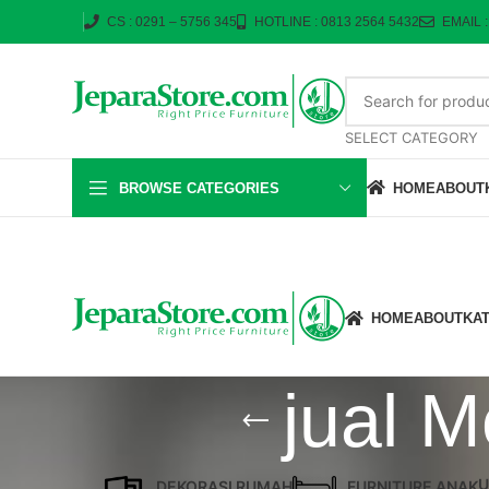
CS : 0291 – 5756 345
HOTLINE : 0813 2564 5432
EMAIL 
SELECT CATEGORY
BROWSE CATEGORIES
HOME
ABOUT
HOME
ABOUT
KA
jual 
U
DEKORASI RUMAH
FURNITURE ANAK