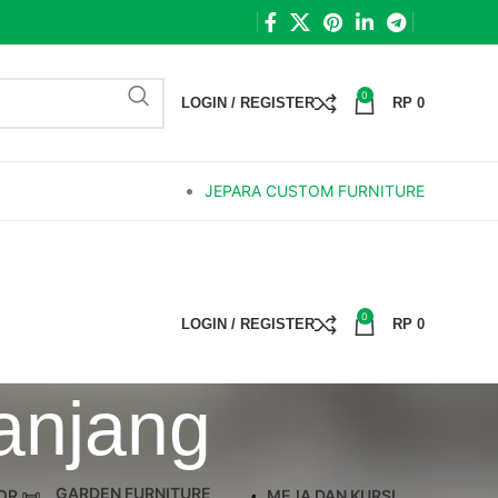
0
LOGIN / REGISTER
RP
0
JEPARA CUSTOM FURNITURE
0
LOGIN / REGISTER
RP
0
anjang
GARDEN FURNITURE
OR
MEJA DAN KURSI