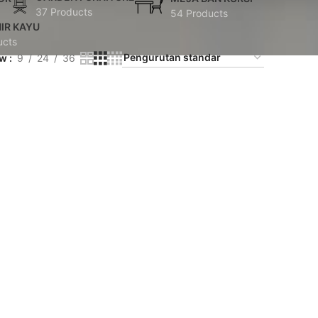
37 Products
54 Products
IR KAYU
ucts
ow
9
24
36