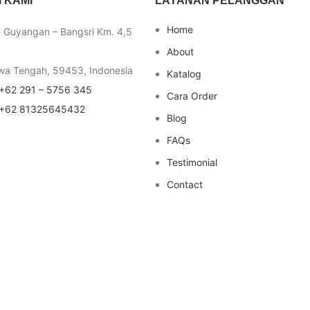
 KAMI
LAYANAN PELANGGAN
Home
a Guyangan – Bangsri Km. 4,5
About
wa Tengah, 59453, Indonesia
Katalog
+62 291 – 5756 345
Cara Order
+62 81325645432
Blog
FAQs
Testimonial
Contact