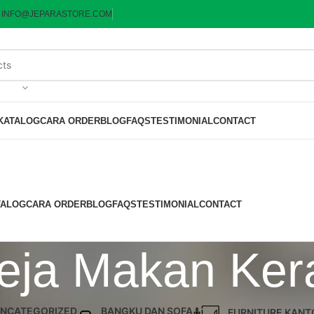
:
INFO@JEPARASTORE.COM
KATALOG
CARA ORDER
BLOG
FAQS
TESTIMONIAL
CONTACT
TALOG
CARA ORDER
BLOG
FAQS
TESTIMONIAL
CONTACT
Meja Makan Ker
NCATEGORIZED
BANGKU DAN SOFA
FURNITURE KANT