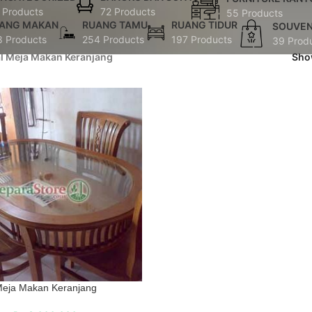
 Products
72 Products
55 Products
ANG MAKAN
RUANG TAMU
RUANG TIDUR
SOUVEN
8 Products
254 Products
197 Products
39 Prod
al Meja Makan Keranjang
Sh
eja Makan Keranjang