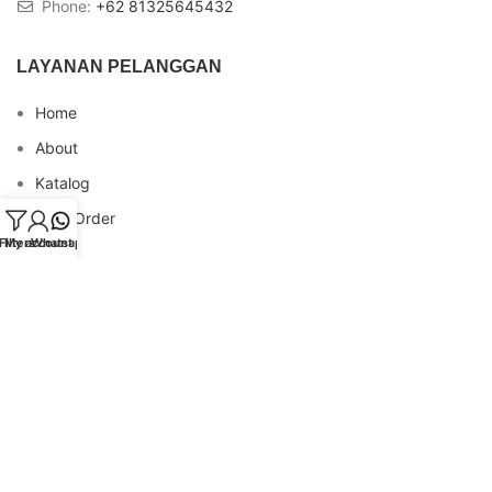
Phone:
+62 81325645432
LAYANAN PELANGGAN
Home
About
Katalog
Cara Order
Filters
My account
Whatsapp
Blog
FAQs
Testimonial
Contact
INFO REKENING