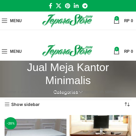
0
MENU
RP
0
0
MENU
RP
0
Jual Meja Kantor
Minimalis
Home
»
Jual Meja Kantor Minimalis
Menampilkan semua 2 hasil
Categories
Show sidebar
-20%