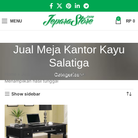
0
MENU
RP
0
Jual Meja Kantor Kayu
Salatiga
Home
»
Jual Meja Kantor Kayu Salatiga
Categories
Menampilkan hasil tunggal
Show sidebar