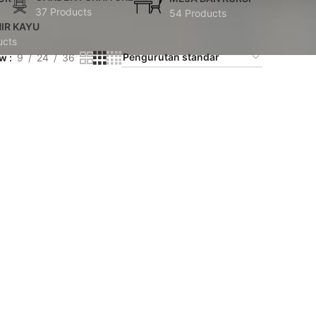
37 Products
54 Products
IR KAYU
ucts
ow
9
24
36