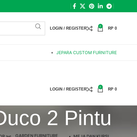
0
LOGIN / REGISTER
RP
0
JEPARA CUSTOM FURNITURE
0
LOGIN / REGISTER
RP
0
Duco 2 Pintu
GARDEN FURNITURE
OR
MEJA DAN KURSI