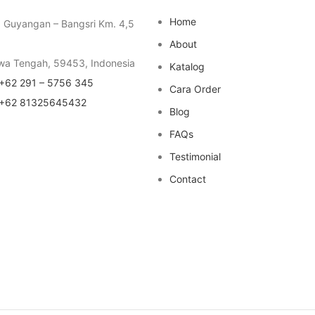
Home
a Guyangan – Bangsri Km. 4,5
About
wa Tengah, 59453, Indonesia
Katalog
+62 291 – 5756 345
Cara Order
+62 81325645432
Blog
FAQs
Testimonial
Contact