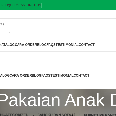
:
INFO@JEPARASTORE.COM
KATALOG
CARA ORDER
BLOG
FAQS
TESTIMONIAL
CONTACT
TALOG
CARA ORDER
BLOG
FAQS
TESTIMONIAL
CONTACT
 Pakaian Anak 
NCATEGORIZED
BANGKU DAN SOFA
FURNITURE KANT