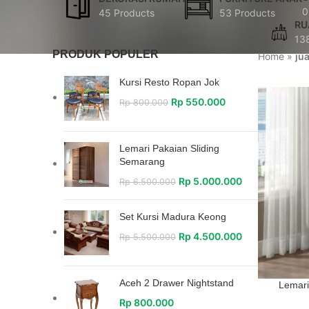
0
45 Products
53 Products
RU
13
PRODUK POPULER
Home
»
ju
Kursi Resto Ropan Jok
Rp
550.000
Rp
800.000
Lemari Pakaian Sliding
Semarang
Rp
5.000.000
Rp
6.500.000
Set Kursi Madura Keong
Rp
4.500.000
Rp
5.500.000
Aceh 2 Drawer Nightstand
Lemari
Rp
800.000