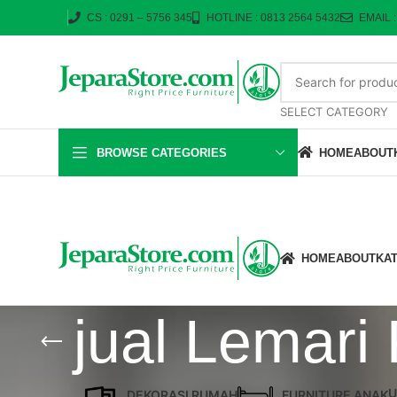
CS : 0291 – 5756 345
HOTLINE : 0813 2564 5432
EMAIL 
SELECT CATEGORY
BROWSE CATEGORIES
HOME
ABOUT
HOME
ABOUT
KA
jual Lemari
U
DEKORASI RUMAH
FURNITURE ANAK