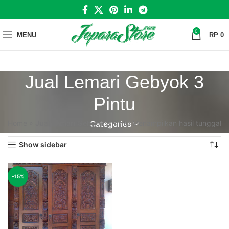
0
MENU
RP
0
Jual Lemari Gebyok 3
Pintu
Home
»
Jual Lemari Gebyok 3 Pintu
Menampilkan hasil tunggal
Categories
Show sidebar
-15%