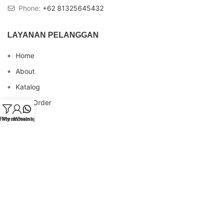
Phone:
+62 81325645432
LAYANAN PELANGGAN
Home
About
Katalog
Cara Order
Blog
Filters
My account
Whatsapp
FAQs
Testimonial
Contact
INFO REKENING