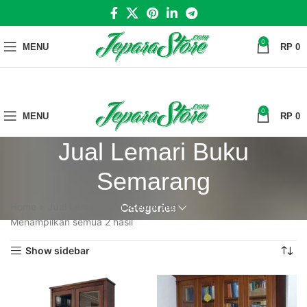
0
MENU
RP
0
0
MENU
RP
0
Jual Lemari Buku
Semarang
Home
»
Jual Lemari Buku Semarang
Categories
Menampilkan semua 2 hasil
Show sidebar